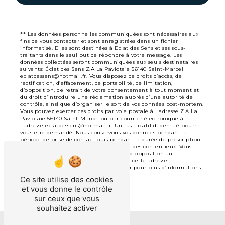
** Les données personnelles communiquées sont nécessaires aux
fins de vous contacter et sont enregistrées dans un fichier
informatisé. Elles sont destinées à Éclat des Sens et ses sous-
traitants dans le seul but de répondre à votre message. Les
données collectées seront communiquées aux seuls destinataires
suivants: Éclat des Sens Z.A La Paviotaie 56140 Saint-Marcel
eclatdessens@hotmail.fr. Vous disposez de droits d’accès, de
rectification, d’effacement, de portabilité, de limitation,
d’opposition, de retrait de votre consentement à tout moment et
du droit d’introduire une réclamation auprès d’une autorité de
contrôle, ainsi que d’organiser le sort de vos données post-mortem.
Vous pouvez exercer ces droits par voie postale à l'adresse Z.A La
Paviotaie 56140 Saint-Marcel ou par courrier électronique à
l'adresse eclatdessens@hotmail.fr. Un justificatif d'identité pourra
vous être demandé. Nous conservons vos données pendant la
période de prise de contact puis pendant la durée de prescription
légale aux fins probatoires et de gestion des contentieux. Vous
avez le droit de vous inscrire sur la liste d'opposition au
démarchage téléphonique, disponible à cette adresse:
Bloctel.gouv.fr
. Consultez le site cnil.fr pour plus d’informations
sur vos droits.
Ce site utilise des cookies
et vous donne le contrôle
sur ceux que vous
souhaitez activer