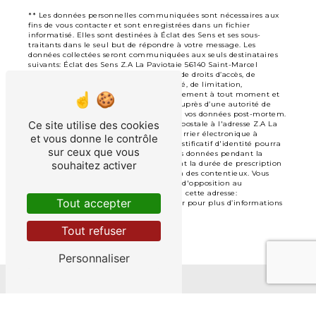
** Les données personnelles communiquées sont nécessaires aux
fins de vous contacter et sont enregistrées dans un fichier
informatisé. Elles sont destinées à Éclat des Sens et ses sous-
traitants dans le seul but de répondre à votre message. Les
données collectées seront communiquées aux seuls destinataires
suivants: Éclat des Sens Z.A La Paviotaie 56140 Saint-Marcel
eclatdessens@hotmail.fr. Vous disposez de droits d’accès, de
rectification, d’effacement, de portabilité, de limitation,
d’opposition, de retrait de votre consentement à tout moment et
du droit d’introduire une réclamation auprès d’une autorité de
contrôle, ainsi que d’organiser le sort de vos données post-mortem.
Ce site utilise des cookies
Vous pouvez exercer ces droits par voie postale à l'adresse Z.A La
Paviotaie 56140 Saint-Marcel ou par courrier électronique à
et vous donne le contrôle
l'adresse eclatdessens@hotmail.fr. Un justificatif d'identité pourra
sur ceux que vous
vous être demandé. Nous conservons vos données pendant la
période de prise de contact puis pendant la durée de prescription
souhaitez activer
légale aux fins probatoires et de gestion des contentieux. Vous
avez le droit de vous inscrire sur la liste d'opposition au
démarchage téléphonique, disponible à cette adresse:
Tout accepter
Bloctel.gouv.fr
. Consultez le site cnil.fr pour plus d’informations
sur vos droits.
Tout refuser
Personnaliser
Nos interventions