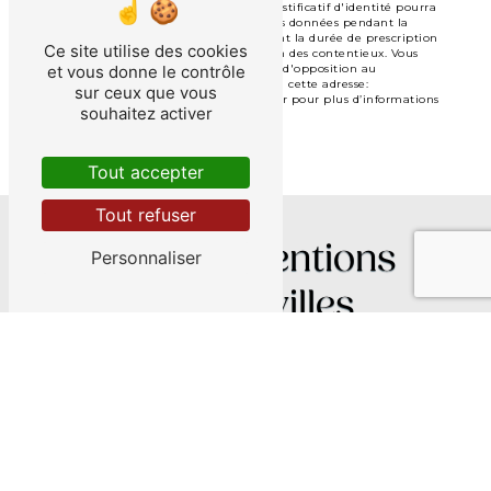
l'adresse eclatdessens@hotmail.fr. Un justificatif d'identité pourra
vous être demandé. Nous conservons vos données pendant la
période de prise de contact puis pendant la durée de prescription
Ce site utilise des cookies
légale aux fins probatoires et de gestion des contentieux. Vous
et vous donne le contrôle
avez le droit de vous inscrire sur la liste d'opposition au
démarchage téléphonique, disponible à cette adresse:
sur ceux que vous
Bloctel.gouv.fr
. Consultez le site cnil.fr pour plus d’informations
souhaitez activer
sur vos droits.
Tout accepter
Tout refuser
Nos interventions
Personnaliser
sur ces villes