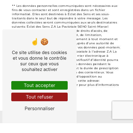
** Les données personnelles communiquées sont nécessaires aux
fins de vous contacter et sont enregistrées dans un fichier
informatisé. Elles sont destinées à Éclat des Sens et ses sous-
traitants dans le seul but de répondre à votre message. Les
données collectées seront communiquées aux seuls destinataires
suivants: Éclat des Sens Z.A La Paviotaie 56140 Saint-Marcel
eclatdessens@hotmail.fr. Vous disposez de droits d’accès, de
rectification, d’effacement, de portabilité, de limitation,
d’opposition, de retrait de votre consentement à tout moment et
du droit d’introduire une réclamation auprès d’une autorité de
contrôle, ainsi que d’organiser le sort de vos données post-mortem.
Ce site utilise des cookies
Vous pouvez exercer ces droits par voie postale à l'adresse Z.A La
Paviotaie 56140 Saint-Marcel ou par courrier électronique à
et vous donne le contrôle
l'adresse eclatdessens@hotmail.fr. Un justificatif d'identité pourra
sur ceux que vous
vous être demandé. Nous conservons vos données pendant la
période de prise de contact puis pendant la durée de prescription
souhaitez activer
légale aux fins probatoires et de gestion des contentieux. Vous
avez le droit de vous inscrire sur la liste d'opposition au
démarchage téléphonique, disponible à cette adresse:
Tout accepter
Bloctel.gouv.fr
. Consultez le site cnil.fr pour plus d’informations
sur vos droits.
Tout refuser
Personnaliser
Nos interventions