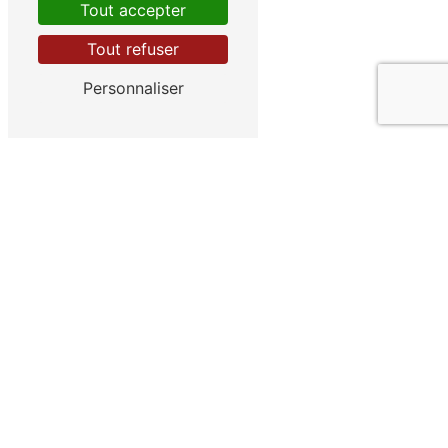
Tout accepter
Tout refuser
Personnaliser
UN CADRE AGRÉABLE ET
CHALEUREUX
Détente et relaxation
Éclat des Sens, votre
institut de beauté
à
Saint-Marcel, vous ouvre les portes de son
sanctuaire de
sérénité
. Nous proposons une
gamme complète de
soins
, ainsi que des
services d'
épilation
, de
minceur
et
anti-
âge
. Profitez également des vertus
relaxantes de notre
hammam
.